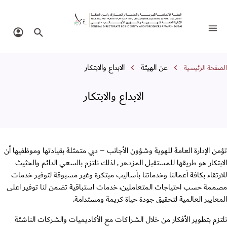
لابداع والابتكار
تبديل التنقل
البحث في الموقع
تسجيل 
سار التنقل
عن الهيئة
الابداع والابتكار
الصفحة الرئيسية
الابداع والابتكار
تؤمن الإدارة العامة للهوية وشؤون الأجانب – دبي متمثلة بقيادتها وموظفيها أن
الابتكار هو طريقها للمستقبل المزدهر , لذلك نلتزم بالسعي الدائم والحثيث
للارتقاء بكافة أعمالنا وخدماتنا بأساليب مبتكرة وغير مسبوقة لتوفير خدمات
مصممة حسب احتياجات المتعاملين، خدمات استباقية تضمن لنا توفير اعلى
المعايير العالمية لتحقيق جودة حياة كريمة ومستدامة.
نلتزم بتطوير الأفكار من خلال الشراكات مع الأكاديميات والشركات الناشئة