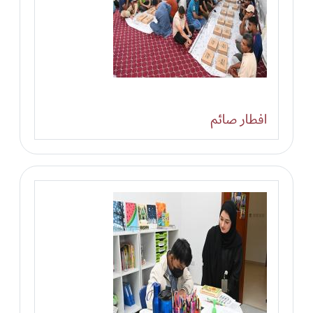
افطار صائم