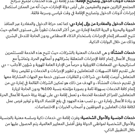
خدمات أذونات الدخول وتصاريح الإقامة
: تقدم إقامة دبي هذه الخدمات لجميع شرائح
المجتمع الزائرين منهم والمقيمين على أرض دولة الإمارات، حيث أنه من الممكن استكمال
إجراءات أذونات الدخول وتصاريح الإقامة في وقت قياسي وسرعة فائقة.
خدمات الدخول والمغادرة
من وإلى إمارة دبي
: كما تعد حركة الدخول والمغادرة عبر المنافذ
الجوية والبحرية و البرية التابعة لإمارة دبي من أكثر الخدمات تطوراً على مستوى العالم، حيث
تتيح للمسافر إتمام الإجراءات باستخدام الذكاء الاصطناعي ودون الحاجة للتدخل البشري
وذلك من خلال البوابات الذكية.
خدمات المنشأة:
و هي الخدمات المعنية بالشركات، حيث تتيح هذه الخدمة للمستثمرين
ورجال الأعمال إتمام كافة الإجراءات المتعلقة بشركاتهم و أعمالهم الحرة. وتماشياً مع
استراتيجية دبي للمعاملات اللاورقية و حرصاً من الإدارة العامة للهوية و شؤون الأجانب – دبي
على تقديم كافة التسهيلات للمتعاملين و تطوير الإجراءات و الخدمات و تقليص رحلة
المتعامل، أبرمت إقامة دبي شراكات و اتفاقيات مستوى خدمة مع الجهات المشاركة معها
في تقديم خدمات المنشأة ، و الهدف من ذلك هو تمكين الشركات القائمة في إمارة دبي من
إتمام كافة الخدمات بسهولة تامة و بصورة مؤتمته بنسبة 100% ودون الحاجة لزيارة
المتعاملين للمراكز المقدمة للخدمة
،
و تعمل إقامة دبي على تهيئة بيئة خصبة للأعمال الحرة
و ريادة الأعمال بإمارة دبي ، و تصب هذه الجهود في رفع اقتصاد الدولة و توفير فرص عمل
لكافة فئات العاملين و الموظفين و أصحاب الخبرات و الاختصاصات.
خدمات الجنسية والأحوال الشخصية:
وفرت إقامة دبي خدمات ذكية وسلسه معنية بالجنسية
والأحوال الشخصية لمواطني الدولة وفق أفضل المعايير العالمية، يتم الحصول عليها من
خلال التطبيق الذكي.