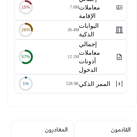
معاملات
15%
7.0M
الإقامة
البوابات
26%
26.4M
الذكية
إجمالي
معاملات
57%
12.1M
أذونات
الدخول
الممر الذكي
1%
528.9K
القادمون
المغادرون