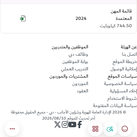
قائمة المهن
المعتمدة
2024
ionList-ar.xls
744.50 كيلوبايت
قسم التذييل
عن الهيئة
الموظفين والمتدربين
اتصل بنا
وظائف دبي
خريطة الموقع
بوابة الموظفين
إمكانية الوصول
التدريب العملي
سياسات الموقع
المشتريات والموردون
سياسة الخصوصية
الموردون
إخلاء المسؤولية
العقود
شروط الاستخدام
سياسة البيانات المفتوحة
©
2026
الإدارة العامة للهوية وشؤون الأجانب - دبي - جميع الحقوق محفوظة
آخر تحديث للموقع
2026/08/10
حساب الإدارة على فيسبوك
حساب الإدارة على يوتيوب
حساب الإدارة على انستجرام
حساب الإدارة على تويتر
04
مؤشر السعادة
القائمة